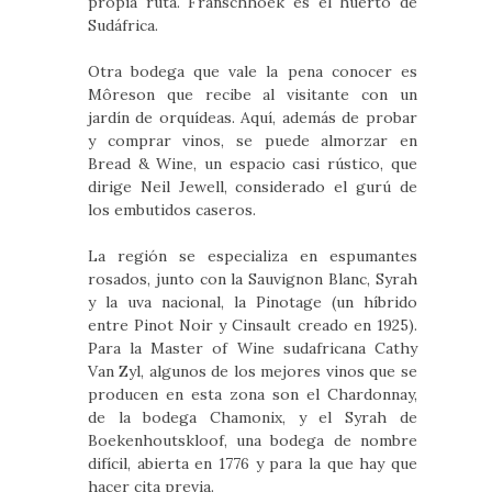
propia ruta. Franschhoek es el huerto de
Sudáfrica.
Otra bodega que vale la pena conocer es
Môreson que recibe al visitante con un
jardín de orquídeas. Aquí, además de probar
y comprar vinos, se puede almorzar en
Bread & Wine, un espacio casi rústico, que
dirige Neil Jewell, considerado el gurú de
los embutidos caseros.
La región se especializa en espumantes
rosados, junto con la Sauvignon Blanc, Syrah
y la uva nacional, la Pinotage (un híbrido
entre Pinot Noir y Cinsault creado en 1925).
Para la Master of Wine sudafricana Cathy
Van Zyl, algunos de los mejores vinos que se
producen en esta zona son el Chardonnay,
de la bodega Chamonix, y el Syrah de
Boekenhoutskloof, una bodega de nombre
difícil, abierta en 1776 y para la que hay que
hacer cita previa.