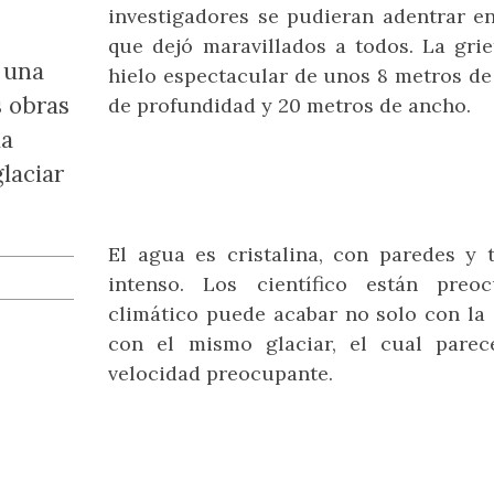
investigadores se pudieran adentrar e
queda
que dejó maravillados a todos. La gri
Guía mínima de África:
Un día en la Narvarte
París con Alondra
Guía práctica de
Cinco lugares
G
P
 una
hielo espectacular de unos 8 metros de
imperdibles de
Santiago
Malawi
Una invitación de la Orquesta
Ver tu ciudad con ojos de
Su
Singapur
s obras
de profundidad y 20 metros de ancho.
d’Île de France me hizo
turista te da la sensación de
d
La eterna sonrisa del lago.
Siete barrios de Santiago y
Eil
Lo
regresar a todos los espacios
vacaciones, aunque sea por
ab
muchas opciones para hacer.
emba
a
Nuestro clásico: los
en los que siempre me he
una tarde.
da
imperdibles.
sentido bienvenida al visitar
París, como el barrio de Saint-
glaciar
Germain-des-Prés donde están
algunos de los mejores
restaurantes de la ciudad.
El agua es cristalina, con paredes y 
intenso. Los científico están pre
climático puede acabar no solo con la 
con el mismo glaciar, el cual parec
velocidad preocupante.