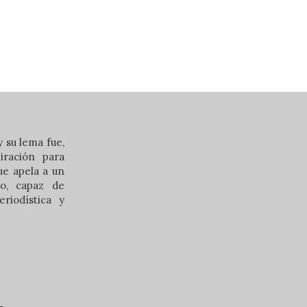
 su lema fue,
iración para
que apela a un
ero, capaz de
riodística y