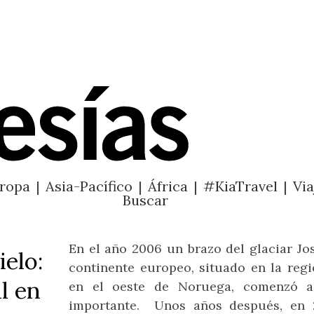
ropa
|
Asia-Pacífico
|
África
|
#KiaTravel
|
Via
Buscar
En el año 2006 un brazo del glaciar Jo
ielo:
continente europeo, situado en la reg
al en
en el oeste de Noruega, comenzó a
importante. Unos años después, en 2