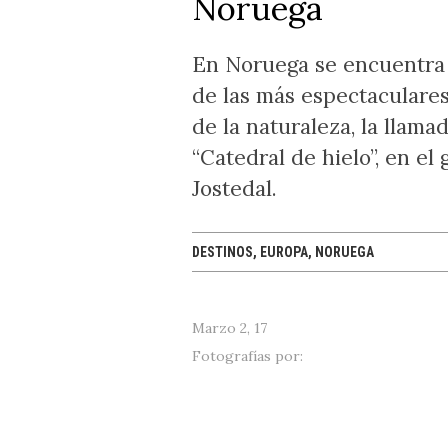
Noruega
Estado de México
Argentina
Alemania
Corea
Tanzania
Veracruz
Chile
Suiza
Malasia
Namibia
Formulario de bús
Acapulco
Uruguay
Benelux
Camboya
+
En Noruega se encuentra
Morelos
Brasil
Escandinavia
India
de las más espectaculare
Nuevo León
Costa Rica
+
Dubai
de la naturaleza, la llama
+
+
+
“Catedral de hielo”, en el 
Jostedal.
DESTINOS, EUROPA, NORUEGA
Marzo 2, 17
Fotografías por: