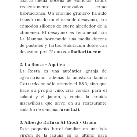
abarca media docena de edificios, todos
recientemente renovados como
habitaciones. Un enorme granero ha sido
transformado en el área de desayuno, con
cómodos sillones de cuero alrededor de la
chimenea. El desayuno es fenomenal con
La Mamma horneando una media docena
de pasteles y tartas. Habitación doble con
desayuno por 72 euros.
albafiorita.com
2. La Rosta - Aquilea
La Rosta es una auténtica granja de
agroturismo, además la amistosa familia
Gottardo no sólo atiende el B&B, sino que
hace su propio vino, cría cerdos para el
salami y el jamón, y cocina la comida
maravillosa que sirve en su restaurante
cada fin de semana.
larosta.it
3. Albergo Diffuso AI Ciodi - Grado
Este pequeño hotel familiar en una isla
virgen de la laguna es lo último para