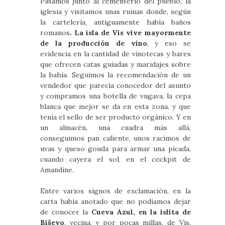
Pasamos junto al cementerio del pueblo, la
iglesia y visitamos unas ruinas donde, según
la cartelería, antiguamente había baños
romanos
. La isla de Vis vive mayormente
de la producción de vino
, y eso se
evidencia en la cantidad de vinotecas y bares
que ofrecen catas guiadas y maridajes sobre
la bahía. Seguimos la recomendación de un
vendedor que parecía conocedor del asunto
y compramos una botella de vugava, la cepa
blanca que mejor se da en esta zona, y que
tenía el sello de ser producto orgánico. Y en
un almacén, una cuadra más allá,
conseguimos pan caliente, unos racimos de
uvas y queso gouda para armar una picada,
cuando cayera el sol, en el cockpit de
Amandine.
Entre varios signos de exclamación, en la
carta había anotado que no podíamos dejar
de conocer la
Cueva Azul, en la islita de
Biševo
, vecina, y por pocas millas, de Vis.