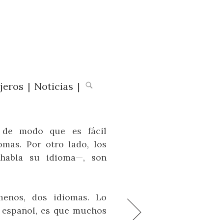
jeros
|
Noticias
|
 de modo que es fácil
omas. Por otro lado, los
habla su idioma—, son
menos, dos idiomas. Lo
escubre Hashima, la
aison & Objet: la
El mejor lugar para
Dos desayunos en
Por la victoria
l español, es que muchos
jor feria de diseño
despertar en Bogotá
isla fantasma
Marrakech
Fórmula 1 y Champaña, una