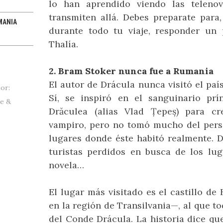
lo han aprendido viendo las teleno
sobre sus experiencias
t
Ya les habíamos platicado de la
Una sólo está abierta los fines
Los imprescindibles
Naci
Pan
Un
D
alrededor del mundo.
vinoterapia y de algunos spas
de semana, la otra es
qu
el
Según The World's 50 Best de
transmiten allá. Debes preparate par
que usan bebidas en sus
vanguardia pura.
i
S. Pellegrino, estos son los
MANIA
tratamientos. Conoce los
cinco mejores restaurantes del
durante todo tu viaje, responder un
beneficios de los relajantes
planeta. Algunos comensales
baños de sake que ofrecen
no opinan lo mismo.
algunos lugares en Japón.
Thalía.
2. Bram Stoker nunca fue a Rumania
El autor de Drácula nunca visitó el paí
or:
Sí, se inspiró en el sanguinario prí
pe &
Drăculea (alias Vlad Țepeș) para c
vampiro, pero no tomó mucho del perso
lugares donde éste habitó realmente. 
turistas perdidos en busca de los lu
novela…
El lugar más visitado es el castillo de
en la región de Transilvania—, al que to
del Conde Drácula. La historia dice qu