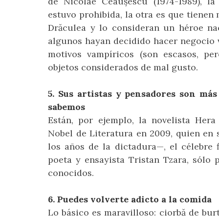
de Nicolae Ceaușescu (1974-1989), l
estuvo prohibida, la otra es que tienen
Drăculea y lo consideran un héroe nac
algunos hayan decidido hacer negocio 
motivos vampíricos (son escasos, pe
objetos considerados de mal gusto.
5. Sus artistas y pensadores son más
sabemos
Están, por ejemplo, la novelista Her
Nobel de Literatura en 2009, quien en 
los años de la dictadura—, el célebre 
poeta y ensayista Tristan Tzara, sólo
conocidos.
6. Puedes volverte adicto a la comida
Lo básico es maravilloso: ciorbă de bur