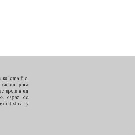
 su lema fue,
iración para
que apela a un
ero, capaz de
riodística y