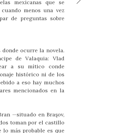
velas mexicanas que se
radición que nunca muere.
ó en 1995 en París. Hoy es
 dulce, pan salado, pasteles,
a isla japonesa que quedó en
os desayunos inolvidables
e tomar en cuenta cuando se
 olvido y que hoy es atractivo
la feria de diseño más
muffins, morning buns y
a, cuando menos una vez
mportante del mundo.
croissants: la esquina más
turístico de Nagasaki.
visita Marrakech.
deliciosa de la capital
 par de preguntas sobre
colombiana.
s donde ocurre la novela.
ncipe de Valaquia: Vlad
rear a su mítico conde
naje histórico ni de los
Debido a eso hay muchos
gares mencionados en la
 Bran —situado en Braşov,
dos toman por el castillo
e lo más probable es que