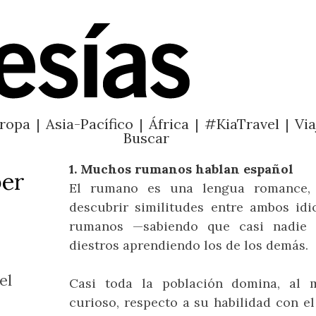
ropa
|
Asia-Pacífico
|
África
|
#KiaTravel
|
Via
Buscar
1. Muchos rumanos hablan español
ber
El rumano es una lengua romance,
descubrir similitudes entre ambos idi
rumanos —sabiendo que casi nadie 
diestros aprendiendo los de los demás.
queda
el
Casi toda la población domina, al 
Beneficios de los baños
Dos concept stores en
Enrique Olvera, chef
Los 5 mejores
Guía práctica
D
M
curioso, respecto a su habilidad con e
restaurantes, las 5
de sake en Japón
Zimbabwe
NY
me
Viajeros expertos nos hablan
peores reseñas