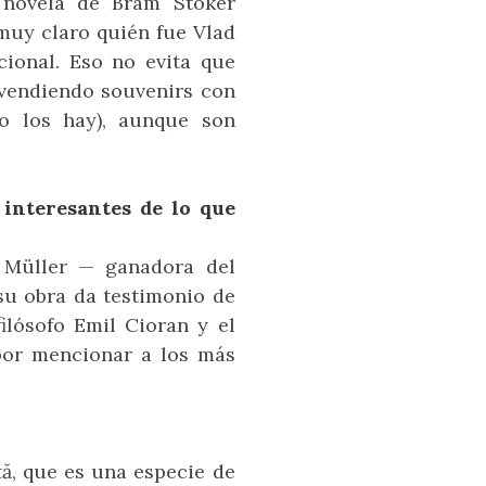
a novela de Bram Stoker
 muy claro quién fue Vlad
ional. Eso no evita que
vendiendo souvenirs con
ro los hay), aunque son
 interesantes de lo que
a Müller — ganadora del
su obra da testimonio de
filósofo Emil Cioran y el
 por mencionar a los más
tă, que es una especie de