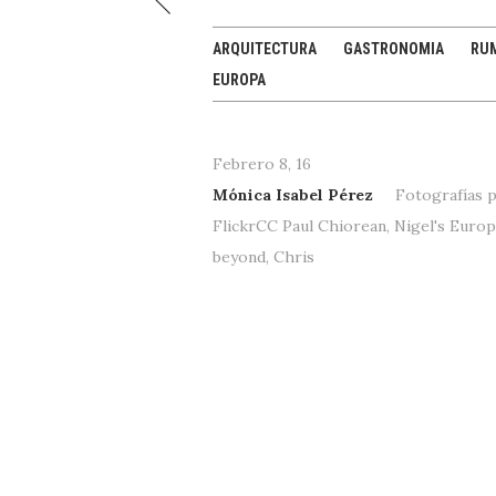
Nuevo León
Costa Rica
+
Dubai
+
+
+
ARQUITECTURA
GASTRONOMIA
RU
EUROPA
Febrero 8, 16
Mónica Isabel Pérez
Fotografías p
FlickrCC Paul Chiorean, Nigel's Euro
beyond, Chris