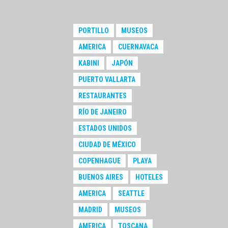
PORTILLO
MUSEOS
AMERICA
CUERNAVACA
KABINI
JAPÓN
PUERTO VALLARTA
RESTAURANTES
RÍO DE JANEIRO
ESTADOS UNIDOS
CIUDAD DE MÉXICO
COPENHAGUE
PLAYA
BUENOS AIRES
HOTELES
AMERICA
SEATTLE
MADRID
MUSEOS
AMERICA
TOSCANA