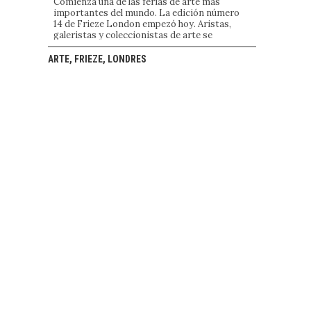
Comienza una de las ferias de arte más
importantes del mundo. La edición número
14 de Frieze London empezó hoy. Aristas,
galeristas y coleccionistas de arte se
juntarán una semana para vivir intensamente
la energía real a través del arte. ¡Hay mucho
ARTE, FRIEZE, LONDRES
que ver!