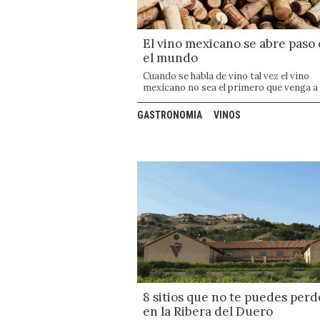
Nuevo León
Costa Rica
+
Dubai
+
+
+
El vino mexicano se abre paso
el mundo
Cuando se habla de vino tal vez el vino
mexicano no sea el primero que venga a 
cabeza, pero quizás ya sea momento de
hacerlo.
GASTRONOMIA
VINOS
8 sitios que no te puedes perd
en la Ribera del Duero