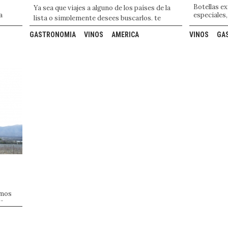
Botellas e
Ya sea que viajes a alguno de los países de la
a
especiales,
lista o simplemente desees buscarlos, te
 la
¡Salud!
presentamos 10 opciones sobresalientes.
ridos
GASTRONOMIA
VINOS
AMERICA
VINOS
GA
amos
la