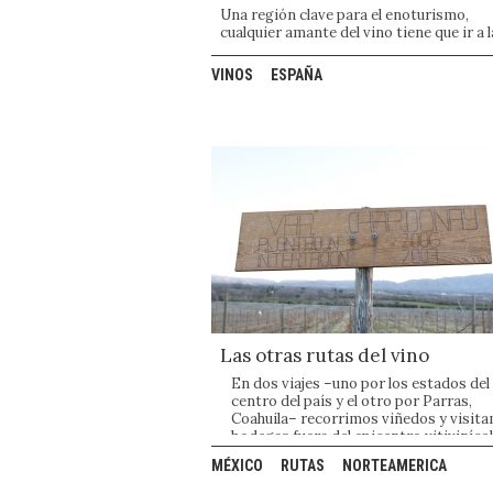
Una región clave para el enoturismo,
cualquier amante del vino tiene que ir a l
Ribera del Duero por lo menos una vez en
vida. Les traemos nuestros sitios prefe
VINOS
ESPAÑA
de la región vinícola española:
Las otras rutas del vino
En dos viajes –uno por los estados del
centro del país y el otro por Parras,
Coahuila– recorrimos viñedos y visit
bodegas fuera del epicentro vitiviníco
del país.
MÉXICO
RUTAS
NORTEAMERICA