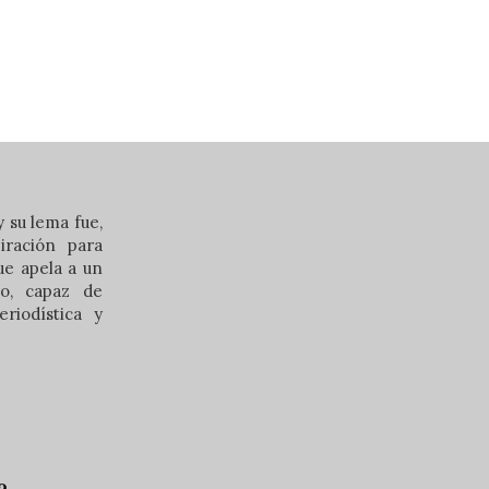
 su lema fue,
iración para
que apela a un
ero, capaz de
riodística y