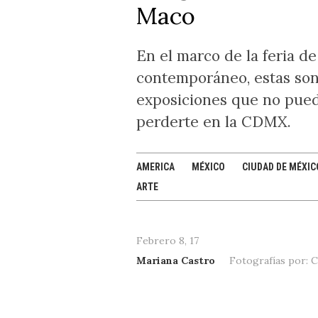
Maco
Estado de México
Argentina
Alemania
Corea
Tanzania
Veracruz
Chile
Suiza
Malasia
Namibia
Formulario de bús
Acapulco
Uruguay
Benelux
Camboya
+
En el marco de la feria de
Morelos
Brasil
Escandinavia
India
contemporáneo, estas son
Nuevo León
Costa Rica
+
Dubai
exposiciones que no pue
+
+
+
perderte en la CDMX.
AMERICA
MÉXICO
CIUDAD DE MÉXIC
ARTE
Febrero 8, 17
Mariana Castro
Fotografías por: C