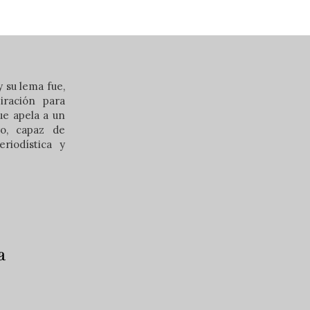
 su lema fue,
iración para
que apela a un
ero, capaz de
riodística y