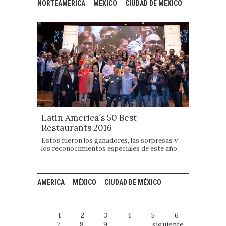
NORTEAMERICA
MÉXICO
CIUDAD DE MÉXICO
Latin America´s 50 Best
Restaurants 2016
Estos fueron los ganadores, las sorpresas y
los reconocimientos especiales de este año.
AMERICA
MÉXICO
CIUDAD DE MÉXICO
1
2
3
4
5
6
7
8
9
…
siguiente